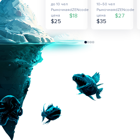
до 10 чел
10–50 чел
Рыночная
dZENcode
Рыночная
dZENcode
$18
$27
цена
цена
$25
$35