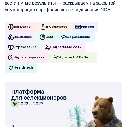
достигнутые результаты — раскрываем на закрытой
демонстрации портфолио после подписания NDA.
Big-Data AI
E-Commerce
Fintech
Blockchain
CRM
Образование
Страхование
Социальные сети
Highload-проекты
Agrotech & BioTech
Healthtech
Платформа
для селекционеров
2022 – 2023
7