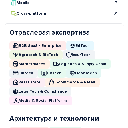
Mobile
Cross-platform
Отраслевая экспертиза
B2B SaaS / Enterprise
EdTech
Agrotech & BioTech
InsurTech
Marketplaces
Logistics & Supply Chain
Fintech
HRTech
Healthtech
Real Estate
E-commerce & Retail
LegalTech & Compliance
Media & Social Platforms
Архитектура и технологии