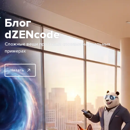
Блог
dZENcode
Сложные вещи простыми словами на реальных
примерах
Читать