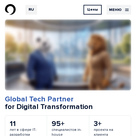
RU
Цены
МЕНЮ
EN
DE
Дизайн
Цены
Контакты
на
UX Design
UI Design
услуги
Графический дизайн
Дизайн
Разработка
Хостинг
Наши
Бортовой
услуги
журнал
Global Tech Partner
for Digital Transformation
11
95+
3+
Проекты
лет в сфере IT-
Отзывы
специалистов in-
проекта на
разработки
house
клиента