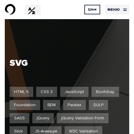
Ціни
МЕНЮ
EN
RU
DE
Дизайн
Ціни
Контакти
на
UX Design
UI Design
послуги
Графічний дизайн
Дизайн
SVG
Розробка
Хостинг
Наші
Бортовий
послуги
журнал
HTML 5
CSS 3
JavaScript
Bootstrap
Foundation
БЕМ
Paralax
GULP
SASS
jQuery
jQuery Validation Form
Проекти
Відгуки
Slick
JS-Анімація
W3C Validation