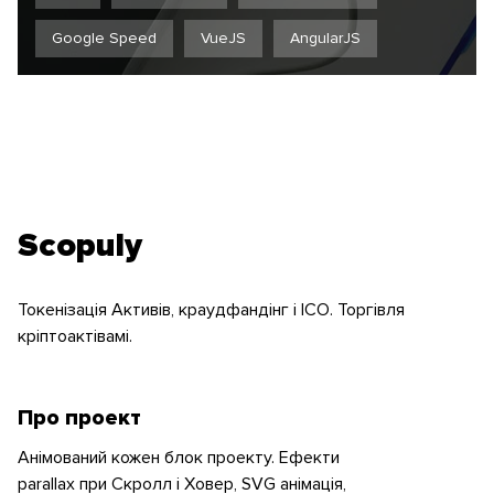
Google Speed
VueJS
AngularJS
Scopuly
Токенізація Активів, краудфандінг і ICO. Торгівля
кріптоактівамі.
Про проект
Анімований кожен блок проекту. Ефекти
parallax при Скролл і Ховер, SVG анімація,