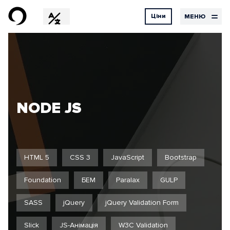
Ціни
МЕНЮ
EN
RU
DE
Дизайн
Ціни
Контакти
на
UX Design
UI Design
послуги
Графічний дизайн
Дизайн
NODE JS
Розробка
Хостинг
Наші
Бортовий
послуги
журнал
HTML 5
CSS 3
JavaScript
Bootstrap
Foundation
БЕМ
Paralax
GULP
SASS
jQuery
jQuery Validation Form
Проекти
Відгуки
Slick
JS-Анімація
W3C Validation