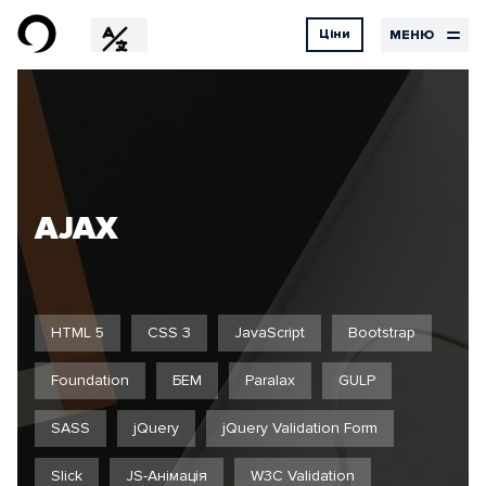
Ціни
МЕНЮ
EN
RU
DE
Дизайн
Ціни
Контакти
на
UX Design
UI Design
послуги
Графічний дизайн
Дизайн
AJAX
Розробка
Хостинг
Наші
Бортовий
послуги
журнал
HTML 5
CSS 3
JavaScript
Bootstrap
Foundation
БЕМ
Paralax
GULP
SASS
jQuery
jQuery Validation Form
Проекти
Відгуки
Slick
JS-Анімація
W3C Validation